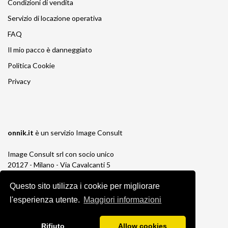
Condizioni di vendita
Servizio di locazione operativa
FAQ
Il mio pacco è danneggiato
Politica Cookie
Privacy
onnik.it
è un servizio
Image Consult
Image Consult srl con socio unico
20127 - Milano - Via Cavalcanti 5
tel. 02-26829315
Questo sito utilizza i cookie per migliorare
P.IVA e C.F. 03383650961
REA 1673647 CCIAA Milano Monza Brianza
l'esperienza utente.
Maggiori informazioni
Registro AEE IT19030000011245
Registro Pile IT13030P00003110
Rifiuto
Allow cookies