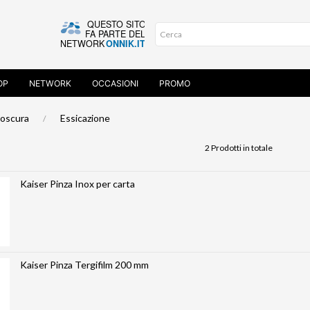
OP
NETWORK
OCCASIONI
PROMO
oscura
Essicazione
2 Prodotti in totale
Kaiser Pinza Inox per carta
Kaiser Pinza Tergifilm 200 mm