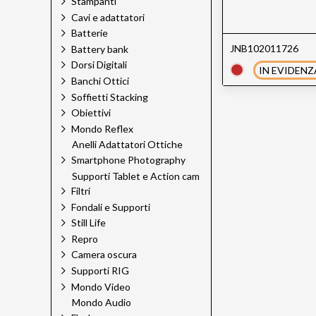
Stampanti
Epson
Cavi e adattatori
Epson Ink
Batterie
Foldit
JNB102011726
Godox
Battery bank
Green Clean
Dorsi Digitali
IN EVIDENZ
H&Y Filtri
Banchi Ottici
Hahnemuhle
Soffietti Stacking
Hedler
Obiettivi
Hensel
Mondo Reflex
HiGlide
Anelli Adattatori Ottiche
Hoya
Smartphone Photography
HPRC
Supporti Tablet e Action cam
Ilford
Filtri
Jinbei
Fondali e Supporti
Jupio
Still Life
Just
Repro
Kaiser
Camera oscura
Kaiser Pro
Kodak
Supporti RIG
Laowa Cine Pro
Mondo Video
Laowa Venus Optics
Mondo Audio
Lee Filters