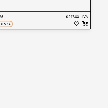
26
€ 247,00
+IVA
IDENZA