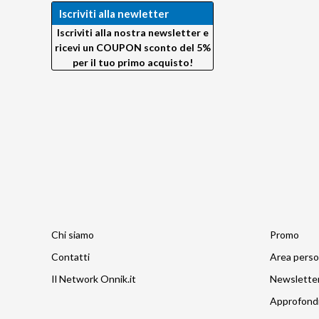
Silvestri
Iscriviti alla newletter
Sun Bounce
Iscriviti alla nostra newsletter e
Sun Sniper
ricevi un COUPON sconto del 5%
Talos by Silvestri
per il tuo primo acquisto!
Techart PRO
Tether Tools
Trigger Smart
Trux Design
Velbon
VisibleDust
VSGO
Wellmaking
X-Rite
Zeapon
Chi siamo
Promo
Contatti
Area perso
Il Network Onnik.it
Newslette
Approfond