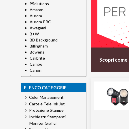
9Solutions
Amaran
Aurora
Aurora PRO
Awagami
B+W
BD Background
Billingham
Bowens
Calibrite
Scopri come 
Cambo
Canon
Canson
Canson Infinity
ELENCO CATEGORIE
Carpetlight
Chimera
Color Management
Cobraunion
Carte e Tele Ink Jet
Desview
Protezione Stampe
Dinkum
Inchiostri Stampanti
EFI
Monitor Grafici
Eizo