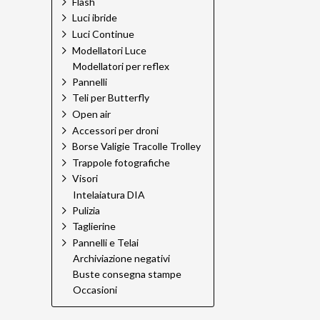
Flash
Leica Sport Optics
Luci ibride
LensGo
Luci Continue
Linhof
Modellatori Luce
Linkstar
Modellatori per reflex
Lume Cube
Pannelli
Mamiya
Teli per Butterfly
Mamiya Leaf
Open air
Manfrotto
Accessori per droni
Mediajet
Borse Valigie Tracolle Trolley
Megadap
Trappole fotografiche
Meking
Visori
Miggo
Multiblitz
Intelaiatura DIA
Novoflex
Pulizia
Novoflex Pro
Taglierine
Omnicharge
Pannelli e Telai
Quantum
Archiviazione negativi
Rodenstock
Buste consegna stampe
Rodenstock Filtri
Occasioni
Rotatrim
Savage