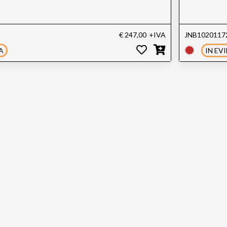
€ 247,00
+IVA
JNB1020117
A
IN EV