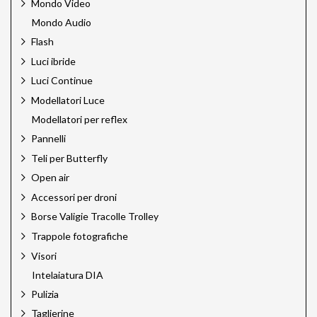
Mondo Video
Linkstar
Mondo Audio
Lume Cube
Mamiya
Flash
Mamiya Leaf
Luci ibride
Manfrotto
Luci Continue
Mediajet
Megadap
Modellatori Luce
Meking
Modellatori per reflex
Miggo
Pannelli
Multiblitz
Teli per Butterfly
Novoflex
Novoflex Pro
Open air
Omnicharge
Accessori per droni
Quantum
Borse Valigie Tracolle Trolley
Rodenstock
Rodenstock Filtri
Trappole fotografiche
Rotatrim
Visori
Savage
Intelaiatura DIA
Silvestri
Sun Bounce
Pulizia
Sun Sniper
Taglierine