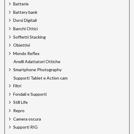
Batterie
Green Clean
Battery bank
H&Y Filtri
Hahnemuhle
Dorsi Digitali
Hedler
Banchi Ottici
Hensel
Soffietti Stacking
HiGlide
Hoya
Obiettivi
HPRC
Mondo Reflex
Ilford
Anelli Adattatori Ottiche
Jinbei
Jupio
Smartphone Photography
Just
Supporti Tablet e Action cam
Kaiser
Filtri
Kaiser Pro
Fondali e Supporti
Kodak
Laowa Cine Pro
Still Life
Laowa Venus Optics
Repro
Lee Filters
Camera oscura
Leica Sport Optics
LensGo
Supporti RIG
Linhof