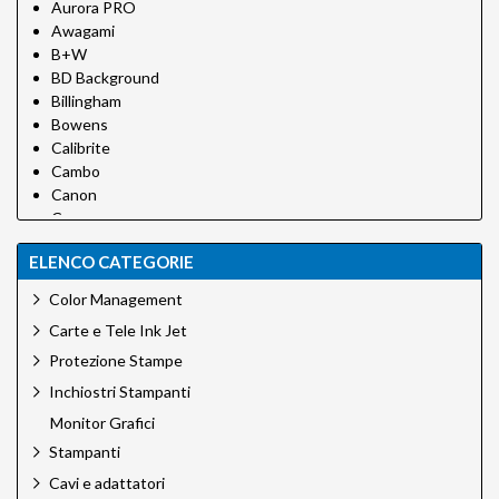
Aurora PRO
Awagami
B+W
BD Background
Billingham
Bowens
Calibrite
Cambo
Canon
Canson
Canson Infinity
ELENCO CATEGORIE
Carpetlight
Chimera
Color Management
Cobraunion
Carte e Tele Ink Jet
Desview
Dinkum
Protezione Stampe
EFI
Inchiostri Stampanti
Eizo
Monitor Grafici
Epson
Stampanti
Epson Ink
Foldit
Cavi e adattatori
Godox