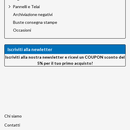
Talos by Silvestri
Pannelli e Telai
Techart PRO
Tether Tools
Archiviazione negativi
Trigger Smart
Buste consegna stampe
Trux Design
Occasioni
Velbon
VisibleDust
VSGO
Iscriviti alla newletter
Wellmaking
X-Rite
Iscriviti alla nostra newsletter e ricevi un COUPON sconto del
Zeapon
5% per il tuo primo acquisto!
Chi siamo
Contatti