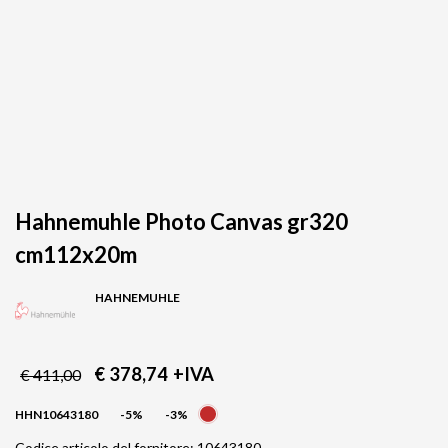
Hahnemuhle Photo Canvas gr320
cm112x20m
HAHNEMUHLE
€ 378,74
+IVA
€ 411,00
HHN10643180
-5%
-3%
Codice articolo del fornitore: 10643180