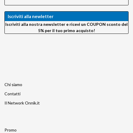
VisibleDust
VSGO
Iscriviti alla newletter
Wellmaking
X-Rite
Iscriviti alla nostra newsletter e ricevi un COUPON sconto del
Zeapon
5% per il tuo primo acquisto!
Chi siamo
Contatti
Il Network Onnik.it
Promo