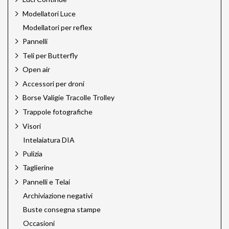
Mediajet
Megadap
Modellatori Luce
Meking
Modellatori per reflex
Miggo
Pannelli
Multiblitz
Teli per Butterfly
Novoflex
Novoflex Pro
Open air
Omnicharge
Accessori per droni
Quantum
Borse Valigie Tracolle Trolley
Rodenstock
Rodenstock Filtri
Trappole fotografiche
Rotatrim
Visori
Savage
Intelaiatura DIA
Silvestri
Sun Bounce
Pulizia
Sun Sniper
Taglierine
Talos by Silvestri
Pannelli e Telai
Techart PRO
Tether Tools
Archiviazione negativi
Trigger Smart
Buste consegna stampe
Trux Design
Occasioni
Velbon