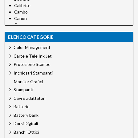
Calibrite
Cambo
Canon
Canson
Canson Infinity
ELENCO CATEGORIE
Carpetlight
Chimera
Color Management
Cobraunion
Carte e Tele Ink Jet
Desview
Dinkum
Protezione Stampe
EFI
Inchiostri Stampanti
Eizo
Monitor Grafici
Epson
Stampanti
Epson Ink
Foldit
Cavi e adattatori
Godox
Batterie
Green Clean
Battery bank
H&Y Filtri
Hahnemuhle
Dorsi Digitali
Hedler
Banchi Ottici
Hensel