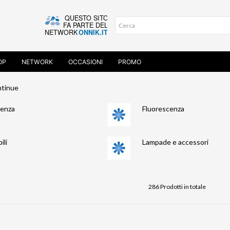
OP
NETWORK
OCCASIONI
PROMO
ntinue
cenza
Fluorescenza
ili
Lampade e accessori
286 Prodotti in totale