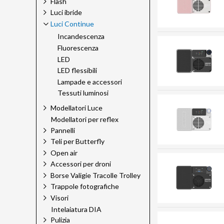
Flash
Luci ibride
Luci Continue
Incandescenza
Fluorescenza
LED
LED flessibili
Lampade e accessori
Tessuti luminosi
Modellatori Luce
Modellatori per reflex
Pannelli
Teli per Butterfly
Open air
Accessori per droni
Borse Valigie Tracolle Trolley
Trappole fotografiche
Visori
Intelaiatura DIA
Pulizia