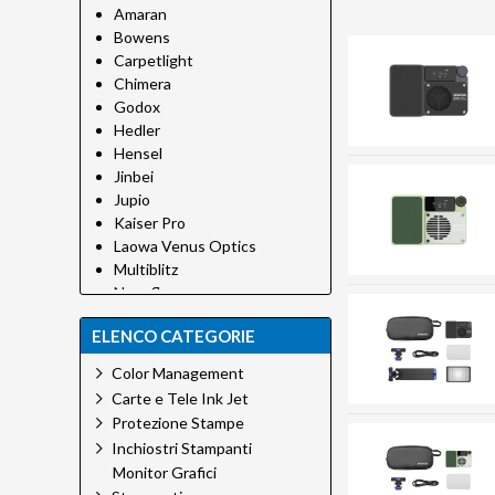
Amaran
Bowens
Carpetlight
Chimera
Godox
Hedler
Hensel
Jinbei
Jupio
Kaiser Pro
Laowa Venus Optics
Multiblitz
Novoflex
Quantum
ELENCO CATEGORIE
Wellmaking
Color Management
Carte e Tele Ink Jet
Protezione Stampe
Inchiostri Stampanti
Monitor Grafici