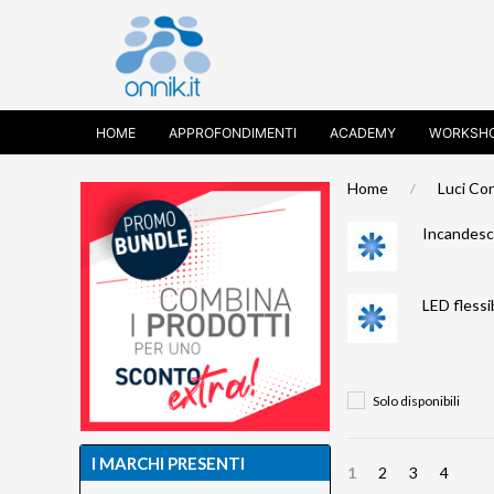
HOME
APPROFONDIMENTI
ACADEMY
WORKSH
Home
Luci Co
Incandes
LED flessib
Solo disponibili
I MARCHI PRESENTI
1
2
3
4