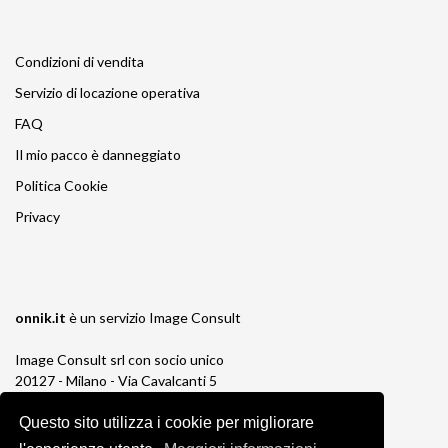
Condizioni di vendita
Servizio di locazione operativa
FAQ
Il mio pacco è danneggiato
Politica Cookie
Privacy
onnik.it
è un servizio
Image Consult
Image Consult srl con socio unico
20127 - Milano - Via Cavalcanti 5
tel. 02-26829315
P.IVA e C.F. 03383650961
Questo sito utilizza i cookie per migliorare
REA 1673647 CCIAA Milano Monza Brianza