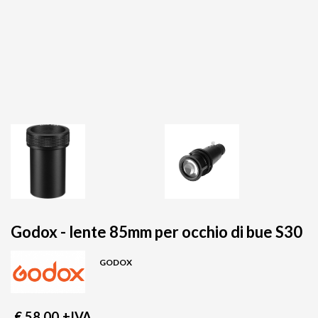
Godox - lente 85mm per occhio di bue S30
GODOX
€ 58,00
+IVA