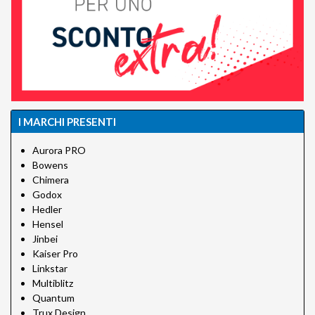
I MARCHI PRESENTI
Aurora PRO
Bowens
Chimera
Godox
Hedler
Hensel
Jinbei
Kaiser Pro
Linkstar
Multiblitz
Quantum
Trux Design