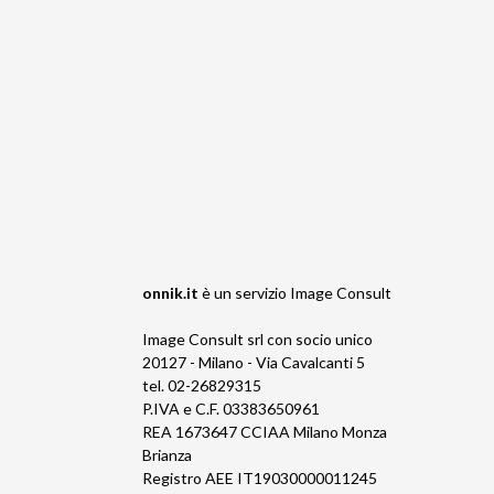
onnik.it
è un servizio
Image Consult
Image Consult srl con socio unico
20127 - Milano - Via Cavalcanti 5
tel. 02-26829315
P.IVA e C.F. 03383650961
REA 1673647 CCIAA Milano Monza
Brianza
Registro AEE IT19030000011245