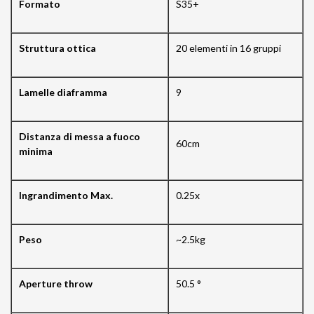
Formato
S35+
Struttura ottica
20 elementi in 16 gruppi
Lamelle diaframma
9
Distanza di messa a fuoco
60cm
minima
Ingrandimento Max.
0.25x
Peso
~2.5kg
Aperture throw
50.5 °