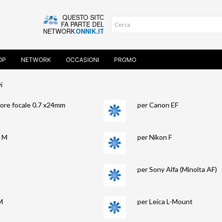
OP
NETWORK
OCCASIONI
PROMO
i
tore focale 0.7 x24mm
per Canon EF
n M
per Nikon F
E
per Sony Alfa (Minolta AF)
M
per Leica L-Mount