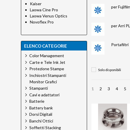
Kaiser
per Fujifi
Laowa Cine Pro
Laowa Venus Optics
Novoflex Pro
per Arri P
Portafiltri
ELENCO CATEGORIE
Color Management
Carte e Tele Ink Jet
Protezione Stampe
Solo disponibili
Inchiostri Stampanti
Monitor Grafici
Stampanti
1
2
3
4
5
Cavi e adattatori
Batterie
Battery bank
Dorsi Digitali
Banchi Ottici
Soffietti Stacking