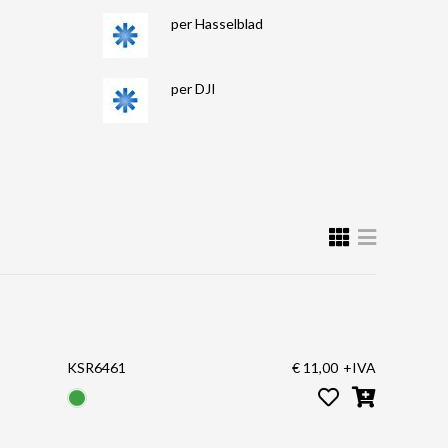
per Hasselblad
per DJI
KSR6461
€ 11,00
+IVA