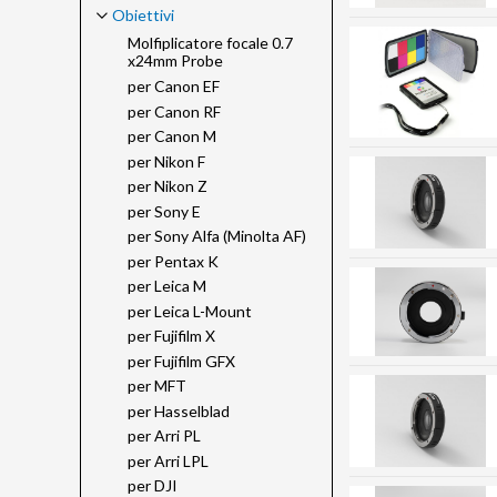
Obiettivi
Molfiplicatore focale 0.7
x24mm Probe
per Canon EF
per Canon RF
per Canon M
per Nikon F
per Nikon Z
per Sony E
per Sony Alfa (Minolta AF)
per Pentax K
per Leica M
per Leica L-Mount
per Fujifilm X
per Fujifilm GFX
per MFT
per Hasselblad
per Arri PL
per Arri LPL
per DJI