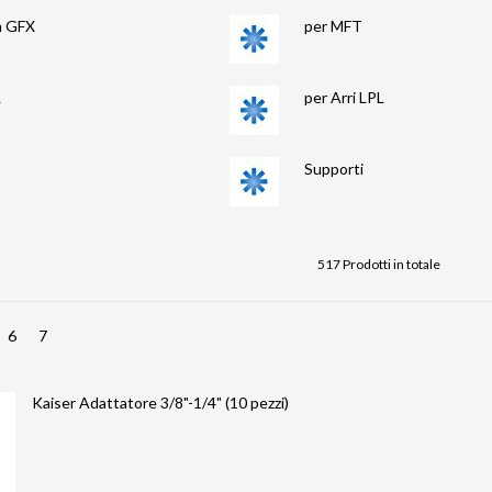
lm GFX
per MFT
L
per Arri LPL
Supporti
517 Prodotti in totale
6
7
Kaiser Adattatore 3/8"-1/4" (10 pezzi)