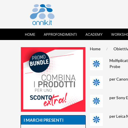
HOME
APPROFONDIMENTI
ACADEMY
WORKSH
Home
Obiettiv
Molfiplica
Probe
per Cano
per Sony 
per Leica 
I MARCHI PRESENTI