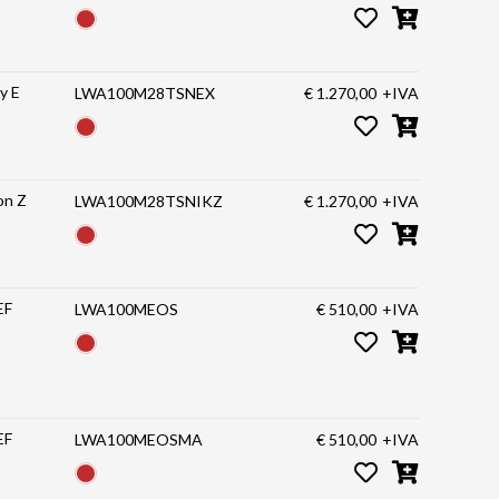
Laowa Venus Optics obiettivo 100mm f/2.8 Tilt-Shift 1X Macro Sony E
LWA100M28TSNEX
€ 1.270,00
+IVA
 f/2.8 Tilt-Shift 1X Macro Nikon Z
LWA100M28TSNIKZ
€ 1.270,00
+IVA
LWA100MEOS
€ 510,00
+IVA
LWA100MEOSMA
€ 510,00
+IVA