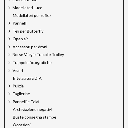
Mediajet
Megadap
Modellatori Luce
Meking
Modellatori per reflex
Miggo
Pannelli
Multiblitz
Teli per Butterfly
Novoflex
Novoflex Pro
Open air
Omnicharge
Accessori per droni
Quantum
Borse Valigie Tracolle Trolley
Rodenstock
Rodenstock Filtri
Trappole fotografiche
Rotatrim
Visori
Savage
Intelaiatura DIA
Silvestri
Sun Bounce
Pulizia
Sun Sniper
Taglierine
Talos by Silvestri
Pannelli e Telai
Techart PRO
Tether Tools
Archiviazione negativi
Trigger Smart
Buste consegna stampe
Trux Design
Occasioni
Velbon