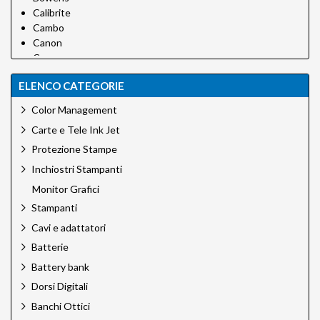
Calibrite
Cambo
Canon
Canson
Canson Infinity
ELENCO CATEGORIE
Carpetlight
Chimera
Color Management
Cobraunion
Carte e Tele Ink Jet
Desview
Dinkum
Protezione Stampe
EFI
Inchiostri Stampanti
Eizo
Monitor Grafici
Epson
Stampanti
Epson Ink
Foldit
Cavi e adattatori
Godox
Batterie
Green Clean
Battery bank
H&Y Filtri
Hahnemuhle
Dorsi Digitali
Hedler
Banchi Ottici
Hensel