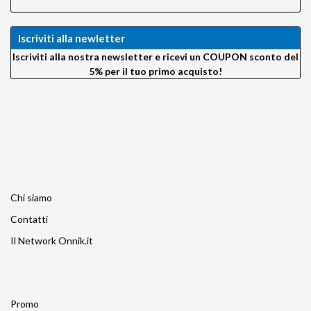
VisibleDust
VSGO
Iscriviti alla newletter
Wellmaking
X-Rite
Iscriviti alla nostra newsletter e ricevi un COUPON sconto del
Zeapon
5% per il tuo primo acquisto!
Chi siamo
Contatti
Il Network Onnik.it
Promo