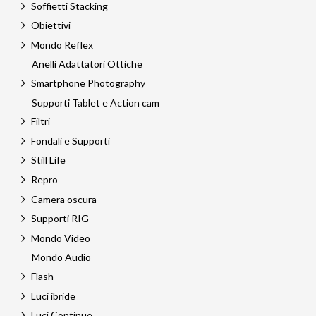
Soffietti Stacking
HiGlide
Hoya
Obiettivi
HPRC
Mondo Reflex
Ilford
Anelli Adattatori Ottiche
Jinbei
Jupio
Smartphone Photography
Just
Supporti Tablet e Action cam
Kaiser
Filtri
Kaiser Pro
Fondali e Supporti
Kodak
Laowa Cine Pro
Still Life
Laowa Venus Optics
Repro
Lee Filters
Camera oscura
Leica Sport Optics
LensGo
Supporti RIG
Linhof
Mondo Video
Linkstar
Mondo Audio
Lume Cube
Mamiya
Flash
Mamiya Leaf
Luci ibride
Manfrotto
Luci Continue