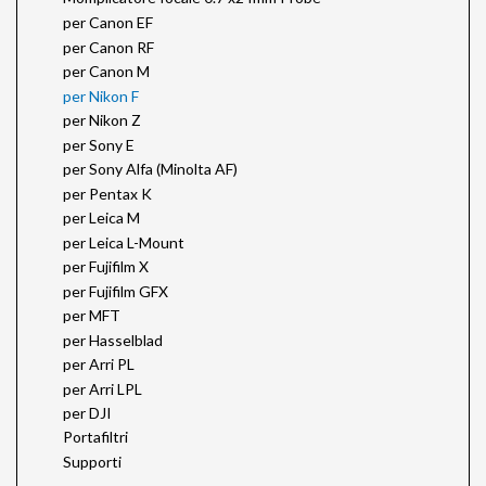
per Canon EF
per Canon RF
per Canon M
per Nikon F
per Nikon Z
per Sony E
per Sony Alfa (Minolta AF)
per Pentax K
per Leica M
per Leica L-Mount
per Fujifilm X
per Fujifilm GFX
per MFT
per Hasselblad
per Arri PL
per Arri LPL
per DJI
Portafiltri
Supporti