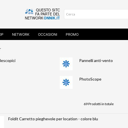
OP
NETWORK
OCCASIONI
PROMO
r
elescopici
Pannelli anti-vento
PhotoScope
69 Prodotti in totale
Foldit Carretto pieghevole per location - colore blu