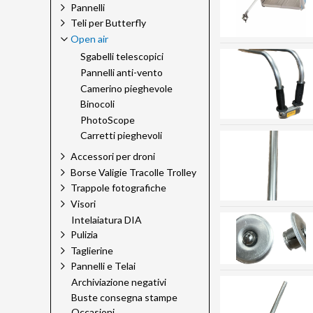
Pannelli
Teli per Butterfly
Open air
Sgabelli telescopici
Pannelli anti-vento
Camerino pieghevole
Binocoli
PhotoScope
Carretti pieghevoli
Accessori per droni
Borse Valigie Tracolle Trolley
Trappole fotografiche
Visori
Intelaiatura DIA
Pulizia
Taglierine
Pannelli e Telai
Archiviazione negativi
Buste consegna stampe
Occasioni