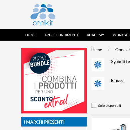
HOME
APPROFONDIMENTI
ACADEMY
WORKSH
Home
Open ai
Sgabelli t
Binocoli
Solo disponibili
I MARCHI PRESENTI