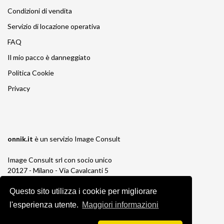
Condizioni di vendita
Servizio di locazione operativa
FAQ
Il mio pacco è danneggiato
Politica Cookie
Privacy
onnik.it
è un servizio
Image Consult
Image Consult srl con socio unico
20127 - Milano - Via Cavalcanti 5
tel. 02-26829315
Questo sito utilizza i cookie per migliorare
P.IVA e C.F. 03383650961
REA 1673647 CCIAA Milano Monza Brianza
l'esperienza utente.
Maggiori informazioni
Registro AEE IT19030000011245
Registro Pile IT13030P00003110