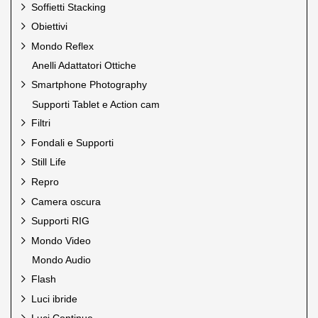
Soffietti Stacking
HiGlide
Hoya
Obiettivi
HPRC
Mondo Reflex
Ilford
Anelli Adattatori Ottiche
Jinbei
Jupio
Smartphone Photography
Just
Supporti Tablet e Action cam
Kaiser
Filtri
Kaiser Pro
Kodak
Fondali e Supporti
Laowa Cine Pro
Still Life
Laowa Venus Optics
Repro
Lee Filters
Camera oscura
Leica Sport Optics
LensGo
Supporti RIG
Linhof
Mondo Video
Linkstar
Mondo Audio
Lume Cube
Mamiya
Flash
Mamiya Leaf
Luci ibride
Manfrotto