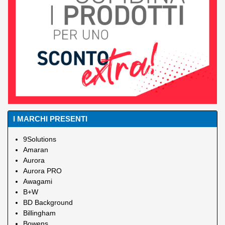
I MARCHI PRESENTI
9Solutions
Amaran
Aurora
Aurora PRO
Awagami
B+W
BD Background
Billingham
Bowens