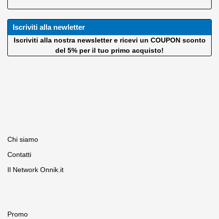
VisibleDust
VSGO
Iscriviti alla newletter
Wellmaking
X-Rite
Iscriviti alla nostra newsletter e ricevi un COUPON sconto
Zeapon
del 5% per il tuo primo acquisto!
Chi siamo
Contatti
Il Network Onnik.it
Promo