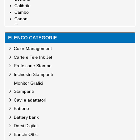
Calibrite
Cambo
Canon
Canson
Canson Infinity
ELENCO CATEGORIE
Carpetlight
Chimera
Color Management
Cobraunion
Carte e Tele Ink Jet
Desview
Dinkum
Protezione Stampe
EFI
Inchiostri Stampanti
Eizo
Monitor Grafici
Epson
Epson Ink
Stampanti
Foldit
Cavi e adattatori
Godox
Batterie
Green Clean
Battery bank
H&Y Filtri
Hahnemuhle
Dorsi Digitali
Hedler
Banchi Ottici
Hensel