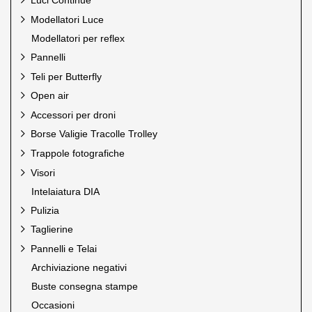
Luci Continue
Mediajet
Megadap
Modellatori Luce
Meking
Modellatori per reflex
Miggo
Pannelli
Multiblitz
Novoflex
Teli per Butterfly
Novoflex Pro
Open air
Omnicharge
Accessori per droni
Quantum
Borse Valigie Tracolle Trolley
Rodenstock
Rodenstock Filtri
Trappole fotografiche
Rotatrim
Visori
Savage
Intelaiatura DIA
Silvestri
Sun Bounce
Pulizia
Sun Sniper
Taglierine
Talos by Silvestri
Pannelli e Telai
Techart PRO
Tether Tools
Archiviazione negativi
Trigger Smart
Buste consegna stampe
Trux Design
Occasioni
Velbon