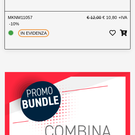
MKNM11057
€ 12,00
€ 10,80
+IVA
-10%
IN EVIDENZA