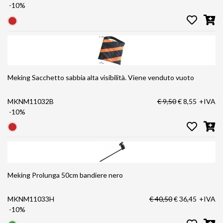
-10%
Meking Sacchetto sabbia alta visibilità. Viene venduto vuoto
MKNM11032B
€ 9,50
€ 8,55
+IVA
-10%
Meking Prolunga 50cm bandiere nero
MKNM11033H
€ 40,50
€ 36,45
+IVA
-10%