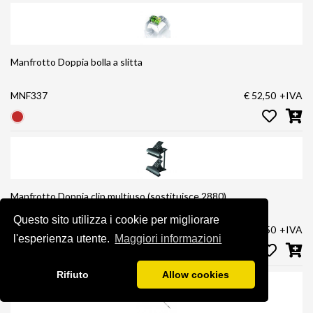
Manfrotto Doppia bolla a slitta
MNF337
€ 52,50
+IVA
Manfrotto Doppia clip multiuso (sostituisce 2880)
Questo sito utilizza i cookie per migliorare
MNF375
€ 14,50
+IVA
l'esperienza utente.
Maggiori informazioni
Rifiuto
Allow cookies