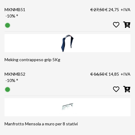
MKNMB51
€ 27,50
€ 24,75
+IVA
-10%
°
Meking contrappeso grip 5Kg
MKNMB52
€ 16,50
€ 14,85
+IVA
-10%
°
Manfrotto Mensola a muro per 8 stativi