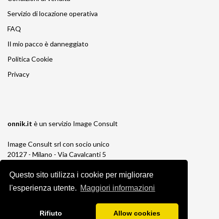
Servizio di locazione operativa
FAQ
Il mio pacco è danneggiato
Politica Cookie
Privacy
onnik.it
è un servizio
Image Consult
Image Consult srl con socio unico
20127 - Milano - Via Cavalcanti 5
tel. 02-26829315
P.IVA e C.F. 03383650961
Questo sito utilizza i cookie per migliorare
REA 1673647 CCIAA Milano Monza Brianza
l'esperienza utente.
Maggiori informazioni
Registro AEE IT19030000011245
Registro Pile IT13030P00003110
Rifiuto
Allow cookies