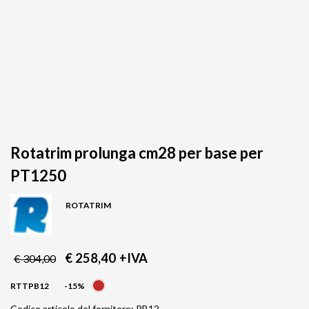
Rotatrim prolunga cm28 per base per
PT1250
ROTATRIM
€ 258,40
+IVA
€ 304,00
RTTPB12
-15%
Codice articolo del fornitore: PB12