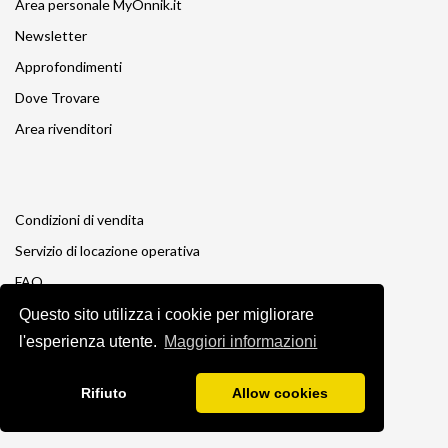
Area personale MyOnnik.it
Newsletter
Approfondimenti
Dove Trovare
Area rivenditori
Condizioni di vendita
Servizio di locazione operativa
FAQ
Il mio pacco è danneggiato
Questo sito utilizza i cookie per migliorare
l'esperienza utente.
Maggiori informazioni
Politica Cookie
Privacy
Rifiuto
Allow cookies