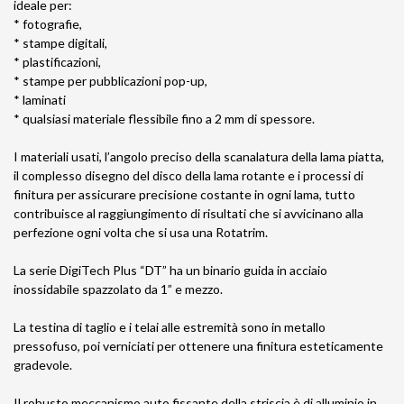
ideale per:
* fotografie,
* stampe digitali,
* plastificazioni,
* stampe per pubblicazioni pop-up,
* laminati
* qualsiasi materiale flessibile fino a 2 mm di spessore.
I materiali usati, l’angolo preciso della scanalatura della lama piatta,
il complesso disegno del disco della lama rotante e i processi di
finitura per assicurare precisione costante in ogni lama, tutto
contribuisce al raggiungimento di risultati che si avvicinano alla
perfezione ogni volta che si usa una Rotatrim.
La serie DigiTech Plus “DT” ha un binario guida in acciaio
inossidabile spazzolato da 1” e mezzo.
La testina di taglio e i telai alle estremità sono in metallo
pressofuso, poi verniciati per ottenere una finitura esteticamente
gradevole.
Il robusto meccanismo auto fissante della striscia è di alluminio in