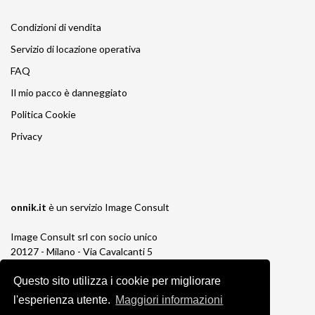
Condizioni di vendita
Servizio di locazione operativa
FAQ
Il mio pacco è danneggiato
Politica Cookie
Privacy
onnik.it
è un servizio
Image Consult
Image Consult srl con socio unico
20127 - Milano - Via Cavalcanti 5
tel. 02-26829315
P.IVA e C.F. 03383650961
Questo sito utilizza i cookie per migliorare
REA 1673647 CCIAA Milano Monza Brianza
l'esperienza utente.
Maggiori informazioni
Registro AEE IT19030000011245