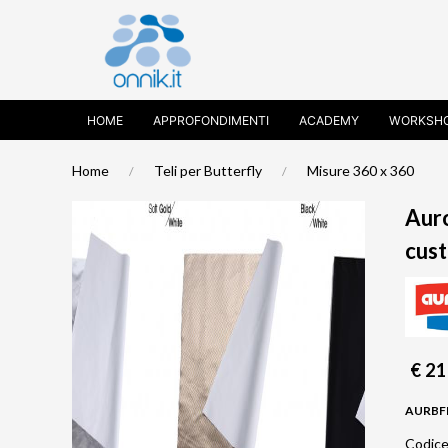
HOME
APPROFONDIMENTI
ACADEMY
WORKSH
Home
Teli per Butterfly
Misure 360 x 360
Auro
cust
€ 21
AURBF
Codice