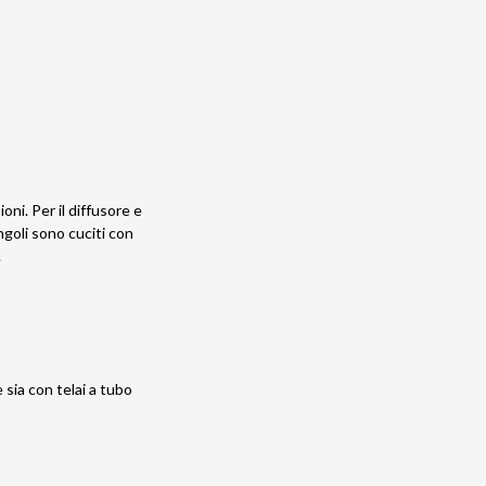
oni. Per il diffusore e
angoli sono cuciti con
.
 sia con telai a tubo