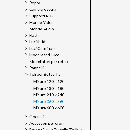
Repro
Camera oscura
Supporti RIG
Mondo Video
Mondo Audio
Flash
Luci ibride
Luci Continue
Modellatori Luce
Modellatori per reflex
Pannelli
Teli per Butterfly
Misure 120 x 120
Misure 180 x 180
Misure 240 x 240
Misure 360 x 360
Misure 600 x 600
Open air
Accessori per droni
Borse Valigie Tracolle Trolley