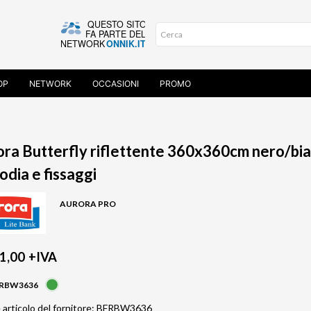
OP
NETWORK
OCCASIONI
PROMO
ra Butterfly riflettente 360x360cm nero/bi
odia e fissaggi
AURORA PRO
1,00
+IVA
RBW3636
 articolo del fornitore: BFRBW3636