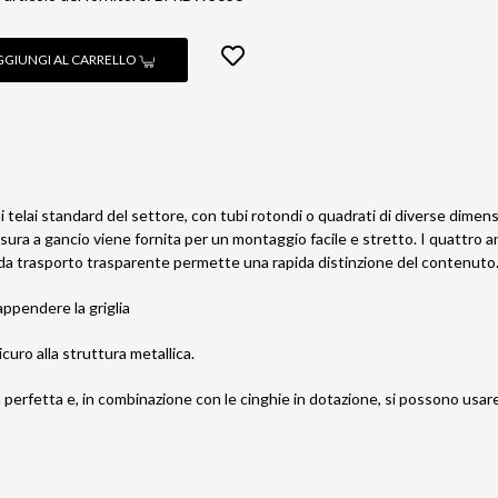
GGIUNGI AL CARRELLO
 telai standard del settore, con tubi rotondi o quadrati di diverse dimensi
hiusura a gancio viene fornita per un montaggio facile e stretto. I quattro 
da trasporto trasparente permette una rapida distinzione del contenuto
appendere la griglia
icuro alla struttura metallica.
 perfetta e, in combinazione con le cinghie in dotazione, si possono usare