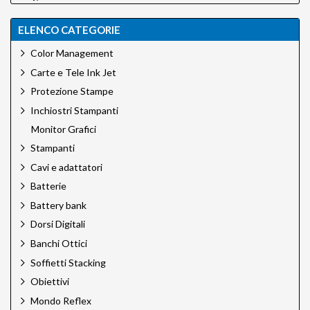
Canson
Canson Infinity
ELENCO CATEGORIE
Carpetlight
Chimera
Color Management
Cobraunion
Carte e Tele Ink Jet
Desview
Dinkum
Protezione Stampe
EFI
Inchiostri Stampanti
Eizo
Monitor Grafici
Epson
Stampanti
Epson Ink
Foldit
Cavi e adattatori
Godox
Batterie
Green Clean
Battery bank
H&Y Filtri
Hahnemuhle
Dorsi Digitali
Hedler
Banchi Ottici
Hensel
Soffietti Stacking
HiGlide
Hoya
Obiettivi
HPRC
Mondo Reflex
Ilford