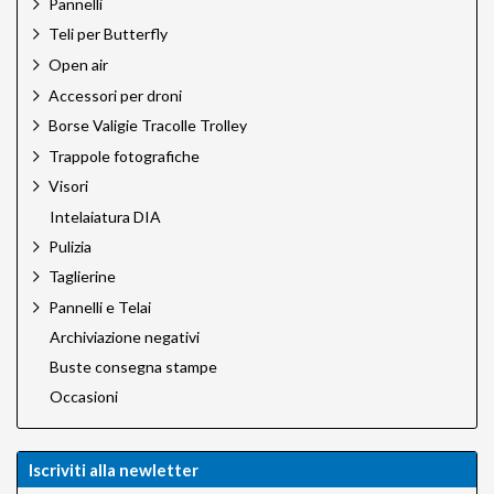
Pannelli
Multiblitz
Teli per Butterfly
Novoflex
Novoflex Pro
Open air
Omnicharge
Accessori per droni
Quantum
Borse Valigie Tracolle Trolley
Rodenstock
Rodenstock Filtri
Trappole fotografiche
Rotatrim
Visori
Savage
Intelaiatura DIA
Silvestri
Sun Bounce
Pulizia
Sun Sniper
Taglierine
Talos by Silvestri
Pannelli e Telai
Techart PRO
Tether Tools
Archiviazione negativi
Trigger Smart
Buste consegna stampe
Trux Design
Occasioni
Velbon
VisibleDust
VSGO
Iscriviti alla newletter
Wellmaking