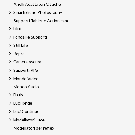
Anelli Adattatori Ottiche
Jinbei
Jupio
Smartphone Photography
Just
Supporti Tablet e Action cam
Kaiser
Filtri
Kaiser Pro
Fondali e Supporti
Kodak
Laowa Cine Pro
Still Life
Laowa Venus Optics
Repro
Lee Filters
Camera oscura
Leica Sport Optics
LensGo
Supporti RIG
Linhof
Mondo Video
Linkstar
Mondo Audio
Lume Cube
Mamiya
Flash
Mamiya Leaf
Luci ibride
Manfrotto
Luci Continue
Mediajet
Megadap
Modellatori Luce
Meking
Modellatori per reflex
Miggo