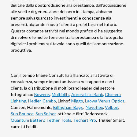
digitale dalla postproduzione alla prestampa, dall'acquisizione
alle scelte di generazione del nero in stampa, abbiamo
sempre salvaguardato investimenti e conoscenze già
presenti, aiutando i nostri clienti a proiettarsi nel futuro.
Questa costante attività nel mondo grafico ci ha suggerito
di risolvere le molte tensioni tra la prestampa e la fotografia
digitale: i problemi sul tavolo sono quelli dell'armonizzazione
produttiva.
Con il tempo Image Consult ha affiancato all'attività di
consulenza, sempre importantissima nel rapporto con i
clienti, la distribuzione di molti brand leader del settore
fotografico:
Bowens
,
Multiblitz
,
Aurora Lite Bank
,
Chimera
Lighting
,
Hedler
,
Cambo
, Linhof,
Miggo
,
Laowa Venus Optics
,
Canson, Hahnemuhle,
Billingham Bags
,
Novoflex
,
Velbon
,
Sun Bounce
,
Sun Sniper
, ottiche e filtri Rodenstock,
Quantum Battery
,
Tether Tools
,
Techart Pro
, Trigger Smart,
carretti Foldit.