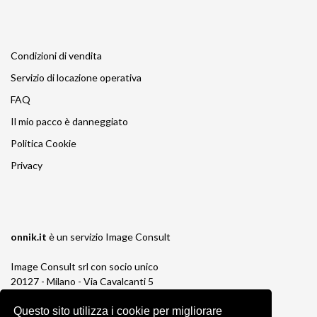
Condizioni di vendita
Servizio di locazione operativa
FAQ
Il mio pacco è danneggiato
Politica Cookie
Privacy
onnik.it
è un servizio
Image Consult
Image Consult srl con socio unico
20127 - Milano - Via Cavalcanti 5
tel. 02-26829315
Questo sito utilizza i cookie per migliorare
P.IVA e C.F. 03383650961