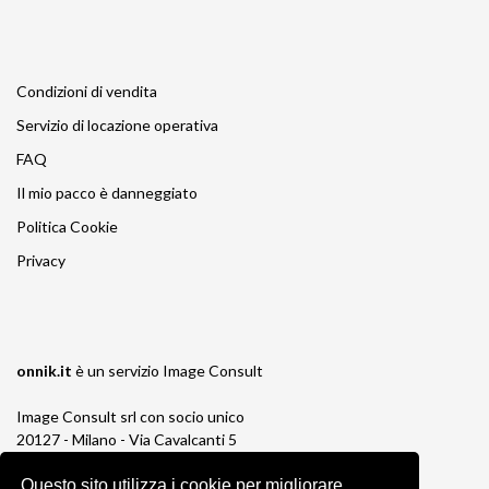
Condizioni di vendita
Servizio di locazione operativa
FAQ
Il mio pacco è danneggiato
Politica Cookie
Privacy
onnik.it
è un servizio
Image Consult
Image Consult srl con socio unico
20127 - Milano - Via Cavalcanti 5
tel. 02-26829315
Questo sito utilizza i cookie per migliorare
P.IVA e C.F. 03383650961