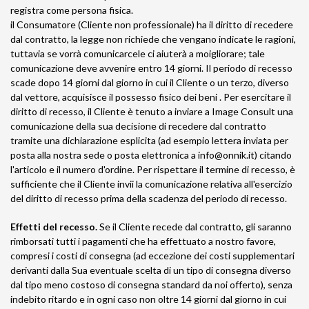
registra come persona fisica.
il Consumatore (Cliente non professionale) ha il diritto di recedere
dal contratto, la legge non richiede che vengano indicate le ragioni,
tuttavia se vorrà comunicarcele ci aiuterà a moigliorare; tale
comunicazione deve avvenire entro 14 giorni. Il periodo di recesso
scade dopo 14 giorni dal giorno in cui il Cliente o un terzo, diverso
dal vettore, acquisisce il possesso fisico dei beni . Per esercitare il
diritto di recesso, il Cliente è tenuto a inviare a Image Consult una
comunicazione della sua decisione di recedere dal contratto
tramite una dichiarazione esplicita (ad esempio lettera inviata per
posta alla nostra sede o posta elettronica a info@onnik.it) citando
l'articolo e il numero d'ordine. Per rispettare il termine di recesso, è
sufficiente che il Cliente invii la comunicazione relativa all'esercizio
del diritto di recesso prima della scadenza del periodo di recesso.
Effetti del recesso.
Se il Cliente recede dal contratto, gli saranno
rimborsati tutti i pagamenti che ha effettuato a nostro favore,
compresi i costi di consegna (ad eccezione dei costi supplementari
derivanti dalla Sua eventuale scelta di un tipo di consegna diverso
dal tipo meno costoso di consegna standard da noi offerto), senza
indebito ritardo e in ogni caso non oltre 14 giorni dal giorno in cui