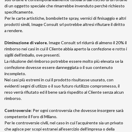
di un oggetto speciale che rimarrebbe invenduto perchè richiesto
specificamente.
Per le carte artistiche, bombolette spray, vernici di finisaggio e altri
prodotti simili, Image Consult srl potrebbe altresì rifiutare il diritto
a rendere.
Diminuzione di valore.
Image Consult srl ridurrà di almeno il 20% il
rimborso nei casi in cui il Cliente abbia aperto la confezione e rotto i
sigilli dell'imballo, ove presenti.
La riduzione del rimborso potrebbe essere molto più elevata se la
confezione dovesse essere danneggiata o il suo contenuto
incompleto.
Nei casi più estremi in cui il prodotto risultasse usurato, con
evidenti segni di utlizzo o il suo futuro riutilizzo compromesso, il
reso verrà rifiutato ed il bene sarà rispedito al Cliente senza alcun
rimborso.
Controversie
: Per ogni controversia che dovesse insorgere sarà
competente il Foro di Milano.
Per le controversie civili, nel caso in cui l’acquirente sia un privato
che agisce per scopi estranei all’esercizio dell’impresa o della