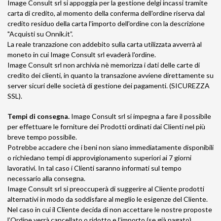
Image Consult srl si appoggia per la gestione delgi incassi tramite
carta di credito, al momento della conferma dell'ordine riserva dal
credito residuo della carta l'importo dell'ordine con la descrizione
"Acquisti su Onnik.it”.
La reale tranzazione con addebito sulla carta utilizzata avverrà al
moneto in cui Image Consult srl evaderà l'ordine.
Image Consult srl non archivia nè memorizza i dati delle carte di
credito dei clienti, in quanto la transazione avviene direttamente su
server sicuri delle società di gestione dei pagamenti. (SICUREZZA
SSL).
Tempi di consegna.
Image Consult srl si impegna a fare il possibile
per effettuare le forniture dei Prodotti ordinati dai Clienti nel più
breve tempo possibile.
Potrebbe accadere che i beni non siano immediatamente disponibili
o richiedano tempi di approvigionamento superiori ai 7 giorni
lavorativi. In tal caso i Clienti saranno informati sul tempo
necessario alla consegna.
Image Consult srl si preoccuperà di suggerire al Cliente prodotti
alternativi in modo da soddisfare al meglio le esigenze del Cliente.
Nel caso in cui il Cliente decida di non accettare le nostre proposte
l’Ordine verrà cancellato o ridotto e l’importo (se già pagato)