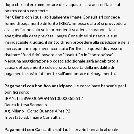
dopo che l'intero ammontare dell'acquisto sarà accreditato sul
nostro conto correnrte.
Per Clienti con i quali abitualmente Image Consult srl concede
forme di pagamento differito (RIBA, rimessa o altro) si provvederà
alla spedizione solo se le precedenti scadenze saranno state
eseguite alla data prevista. Image Consult srl si riserva, a suo
insindacabile giudizio, il diritto di non procedere alla spedizione della
merce, anche dopo aver accettato l'ordine, se questi dovessero
risultare "fuori fido", ovvero con "insoluti" o in "contenzioso".
Nessuna maggiorazione o costo addizionale sarà addebitato a
causa del pagamento selezionato, la scelta della modalità di
pagamento sarà ininfliuente sull'ammontare del pagamento.
Pagamenti con bonifico anticipato
. Le coordinate bancarie per i
bonifici sono:
IBAN: IT58W0306909465100000063512
Banca Intesa Sanpaolo
Ag. Milano - Corso Buenos Aires 92
Intestato ad: Image Consult s.r.l.
Pagamenti con Carta di credito.
Il servizio bancario al quale