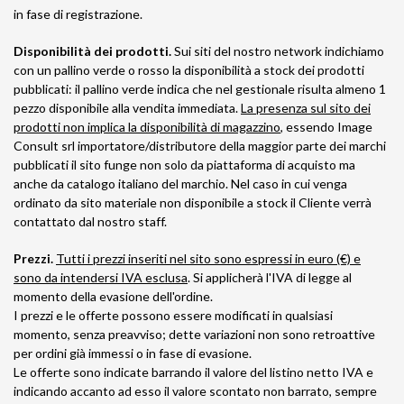
in fase di registrazione.
Disponibilità dei prodotti.
Sui siti del nostro network indichiamo
con un pallino verde o rosso la disponibilità a stock dei prodotti
pubblicati: il pallino verde indica che nel gestionale risulta almeno 1
pezzo disponibile alla vendita immediata.
La presenza sul sito dei
prodotti non implica la disponibilità di magazzino
, essendo Image
Consult srl importatore/distributore della maggior parte dei marchi
pubblicati il sito funge non solo da piattaforma di acquisto ma
anche da catalogo italiano del marchio. Nel caso in cui venga
ordinato da sito materiale non disponibile a stock il Cliente verrà
contattato dal nostro staff.
Prezzi.
Tutti i prezzi inseriti nel sito sono espressi in euro (€) e
sono da intendersi IVA esclusa
. Si applicherà l'IVA di legge al
momento della evasione dell'ordine.
I prezzi e le offerte possono essere modificati in qualsiasi
momento, senza preavviso; dette variazioni non sono retroattive
per ordini già immessi o in fase di evasione.
Le offerte sono indicate barrando il valore del listino netto IVA e
indicando accanto ad esso il valore scontato non barrato, sempre