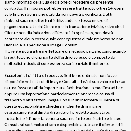
siamo informati della Sua decisione di recedere dal presente
contratto. Il rimborso potrebbe essere trattenuto oltre i 14 giorni
solo finché i beni siano stati da noi ricevuti e verificati. Detti
rimborsi saranno effettuati utilizzando lo stesso mezzo di
pagamento usato dal Cliente per la transazione iniziale, salvo che il
Cliente non dia indicazioni differenti; in ogni caso, non dovrà
sostenere alcun costo quale conseguenza di tale rimborso se non
l'imballo e la spedizione a Image Consult.
Il Cliente potrà altresì effettuare un recesso parziale, comunicando
la restituzione di una parte dell'ordine se esso è composto da
molteplici articoli, di conseguenza sarà parziale il rimborso.
Eccezioni al diritto di recesso.
Se il bene ordinato non fosse
disponibile nello stock di Image Consult srl e/o il suo valore o la sua
natura fossero tali da imporre una fabbricazione o modifica ad hoc
oppure una importazione particolarmente onerosa a causa di
trasporto o altri fattori, Image Consult srl informerà il Cliente di
questa eccezionalità e chiederà al Cliente di rininciare
espressamente al diritto di rendere il prodotto acquistato.
Tutte le fasi di questa vendita saranno fatte per iscritto e Image
Consult srl sarà molto chiara e disponibile a tutelare il cliente ed il
suo ordine e contemporaneamente tutelarsi dal rischio di un ordine