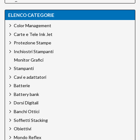
Canson
Canson Infinity
ELENCO CATEGORIE
Carpetlight
Chimera
Color Management
Cobraunion
Carte e Tele Ink Jet
Desview
Dinkum
Protezione Stampe
EFI
Inchiostri Stampanti
Eizo
Monitor Grafici
Epson
Stampanti
Epson Ink
Foldit
Cavi e adattatori
Godox
Batterie
Green Clean
Battery bank
H&Y Filtri
Hahnemuhle
Dorsi Digitali
Hedler
Banchi Ottici
Hensel
Soffietti Stacking
HiGlide
Hoya
Obiettivi
HPRC
Mondo Reflex