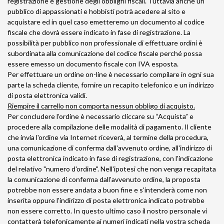
registrazione e gestione degli obblighi fiscali. Tuttavia anche un
pubblico di appassionati e hobbisti potrà acedere al sito e
acquistare ed in quel caso emetteremo un documento al codice
fiscale che dovrà essere indicato in fase di registrazione. La
possibilità per pubblico non professionale di effettuare ordini è
subordinata alla comunicazione del codice fiscale perché possa
essere emesso un documento fiscale con IVA esposta.
Per effettuare un ordine on-line è necessario compilare in ogni sua
parte la scheda cliente, fornire un recapito telefonico e un indirizzo
di posta elettronica validi.
Riempire il carrello non comporta nessun obbligo di acquisto.
Per concludere l’ordine è necessario cliccare su “Acquista” e
procedere alla compilazione delle modalità di pagamento. Il cliente
che invia l'ordine via Internet riceverà, al termine della procedura,
una comunicazione di conferma dall'avvenuto ordine, all'indirizzo di
posta elettronica indicato in fase di registrazione, con l'indicazione
del relativo "numero d'ordine". Nell'ipotesi che non venga recapitata
la comunicazione di conferma dall'avvenuto ordine, la proposta
potrebbe non essere andata a buon fine e s'intenderà come non
inserita oppure l'indirizzo di posta elettronica indicato potrebbe
non essere corretto. In questo ultimo caso il nostro personale vi
contatterà telefonicamente ai numeri indicati nella vostra scheda