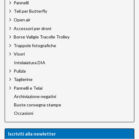
Pannelli
Multiblitz
Teli per Butterfly
Novoflex
Novoflex Pro
Open air
Omnicharge
Accessori per droni
Quantum
Borse Valigie Tracolle Trolley
Rodenstock
Rodenstock Filtri
Trappole fotografiche
Rotatrim
Visori
Savage
Intelaiatura DIA
Silvestri
Sun Bounce
Pulizia
Sun Sniper
Taglierine
Talos by Silvestri
Pannelli e Telai
Techart PRO
Tether Tools
Archiviazione negativi
Trigger Smart
Buste consegna stampe
Trux Design
Occasioni
Velbon
VisibleDust
VSGO
Iscriviti alla newletter
Wellmaking