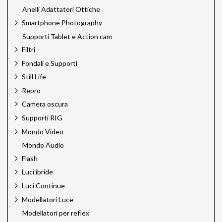
Ilford
Anelli Adattatori Ottiche
Jinbei
Jupio
Smartphone Photography
Just
Supporti Tablet e Action cam
Kaiser
Filtri
Kaiser Pro
Fondali e Supporti
Kodak
Laowa Cine Pro
Still Life
Laowa Venus Optics
Repro
Lee Filters
Camera oscura
Leica Sport Optics
LensGo
Supporti RIG
Linhof
Mondo Video
Linkstar
Mondo Audio
Lume Cube
Mamiya
Flash
Mamiya Leaf
Luci ibride
Manfrotto
Luci Continue
Mediajet
Megadap
Modellatori Luce
Meking
Modellatori per reflex
Miggo