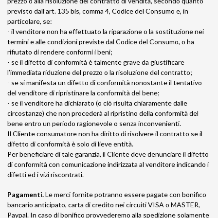
prezzo o alla risoluzione del contratto di vendita, secondo quanto
previsto dall’art. 135 bis, comma 4, Codice del Consumo e, in
particolare, se:
- il venditore non ha effettuato la riparazione o la sostituzione nei
termini e alle condizioni previste dal Codice del Consumo, o ha
rifiutato di rendere conformi i beni;
- se il difetto di conformità è talmente grave da giustificare
l’immediata riduzione del prezzo o la risoluzione del contratto;
- se si manifesta un difetto di conformità nonostante il tentativo
del venditore di ripristinare la conformità del bene;
- se il venditore ha dichiarato (o ciò risulta chiaramente dalle
circostanze) che non procederà al ripristino della conformità del
bene entro un periodo ragionevole o senza inconvenienti.
Il Cliente consumatore non ha diritto di risolvere il contratto se il
difetto di conformità è solo di lieve entità.
Per beneficiare di tale garanzia, il Cliente deve denunciare il difetto
di conformità con comunicazione indirizzata al venditore indicando i
difetti ed i vizi riscontrati.
Pagamenti.
Le merci fornite potranno essere pagate con bonifico
bancario anticipato, carta di credito nei circuiti VISA o MASTER,
Paypal. In caso di bonifico provvederemo alla spedizione solamente