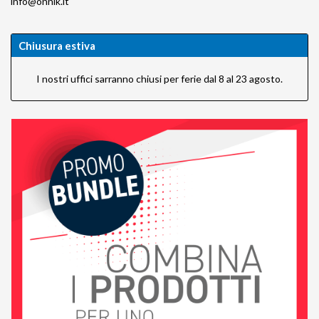
info@onnik.it
Chiusura estiva
I nostri uffici sarranno chiusi per ferie dal 8 al 23 agosto.