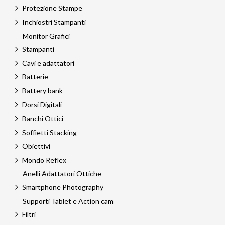
Dinkum
Protezione Stampe
EFI
Inchiostri Stampanti
Eizo
Monitor Grafici
Epson
Stampanti
Epson Ink
Foldit
Cavi e adattatori
Godox
Batterie
Green Clean
Battery bank
H&Y Filtri
Hahnemuhle
Dorsi Digitali
Hedler
Banchi Ottici
Hensel
Soffietti Stacking
HiGlide
Hoya
Obiettivi
HPRC
Mondo Reflex
Ilford
Anelli Adattatori Ottiche
Jinbei
Jupio
Smartphone Photography
Just
Supporti Tablet e Action cam
Kaiser
Filtri
Kaiser Pro