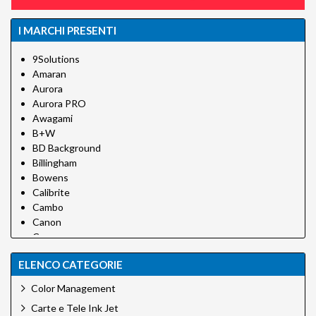
I MARCHI PRESENTI
9Solutions
Amaran
Aurora
Aurora PRO
Awagami
B+W
BD Background
Billingham
Bowens
Calibrite
Cambo
Canon
Canson
Canson Infinity
ELENCO CATEGORIE
Carpetlight
Chimera
Color Management
Cobraunion
Carte e Tele Ink Jet
Desview