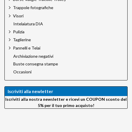
Rodenstock Filtri
Trappole fotografiche
Rotatrim
Visori
Savage
Intelaiatura DIA
Silvestri
Sun Bounce
Pulizia
Sun Sniper
Taglierine
Talos by Silvestri
Pannelli e Telai
Techart PRO
Tether Tools
Archiviazione negativi
Trigger Smart
Buste consegna stampe
Trux Design
Occasioni
Velbon
VisibleDust
VSGO
Iscriviti alla newletter
Wellmaking
X-Rite
Iscriviti alla nostra newsletter e ricevi un COUPON sconto del
Zeapon
5% per il tuo primo acquisto!