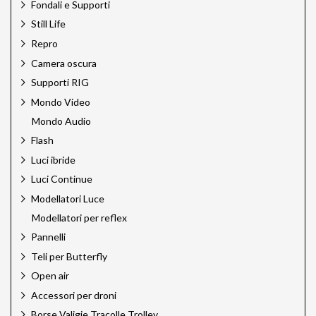
Fondali e Supporti
Kodak
Laowa Cine Pro
Still Life
Laowa Venus Optics
Repro
Lee Filters
Camera oscura
Leica Sport Optics
LensGo
Supporti RIG
Linhof
Mondo Video
Linkstar
Mondo Audio
Lume Cube
Mamiya
Flash
Mamiya Leaf
Luci ibride
Manfrotto
Luci Continue
Mediajet
Megadap
Modellatori Luce
Meking
Modellatori per reflex
Miggo
Pannelli
Multiblitz
Teli per Butterfly
Novoflex
Novoflex Pro
Open air
Omnicharge
Accessori per droni
Quantum
Borse Valigie Tracolle Trolley
Rodenstock