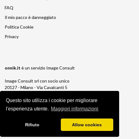
FAQ
Il mio pacco è danneggiato
Politica Cookie
Privacy
onnik.it
è un servizio
Image Consult
Image Consult srl con socio unico
20127 - Milano - Via Cavalcanti 5
tel. 02-26829315
Questo sito utilizza i cookie per migliorare
P.IVA e C.F. 03383650961
REA 1673647 CCIAA Milano Monza Brianza
l'esperienza utente.
Maggiori informazioni
Registro AEE IT19030000011245
Registro Pile IT13030P00003110
Rifiuto
Allow cookies