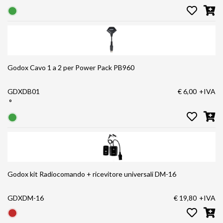
Godox Cavo 1 a 2 per Power Pack PB960
GDXDB01
€ 6,00
+IVA
°
Godox kit Radiocomando + ricevitore universali DM-16
GDXDM-16
€ 19,80
+IVA