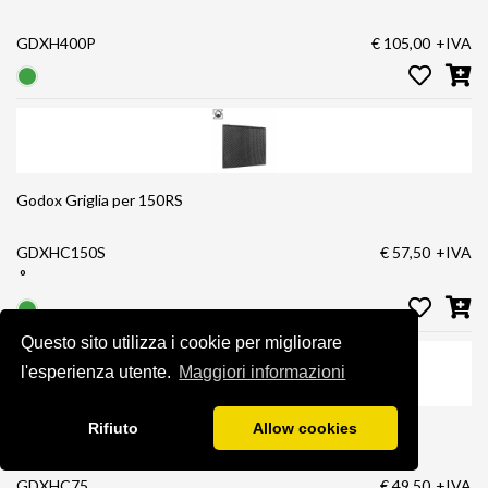
GDXH400P
€ 105,00
+IVA
Godox Griglia per 150RS
GDXHC150S
€ 57,50
+IVA
°
Questo sito utilizza i cookie per migliorare
l'esperienza utente.
Maggiori informazioni
Rifiuto
Allow cookies
Godox Griglia per 75R
GDXHC75
€ 49,50
+IVA